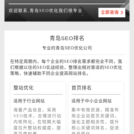
欢迎联系,青岛SEO优化我们很专业
立即咨询
青岛SEO排名
专业的青岛SEO优化公司
在特定周期内，每个企业的SEO排名需求都完全不同，我
们根据以往的SEO实战经验，整理出相对普适的SEO优化
策略，快速辅助不同企业提高网站排名。
整站优化
首页排名
品
销
适用于行业网站
适用于中小企业网站
适
单
巧
海量产品信息，采用
集中有限资源，精准布
，
SEO技术，合理进行站
局企业站首页关键词，
目
内矩阵化，在短期大幅
强化主题相关性，提升
提
度拉升整站权威度，提
核心关键词排名，促进
高百度权重。
产品转化。